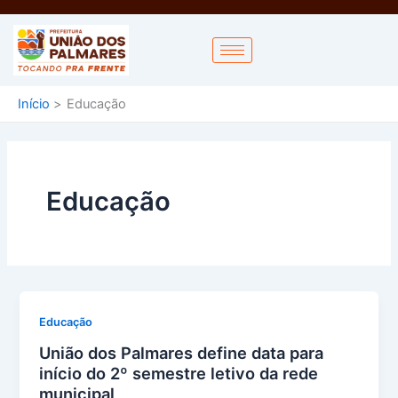
Ir
para
o
conteúdo
Início
Educação
Educação
Educação
União dos Palmares define data para
início do 2º semestre letivo da rede
municipal