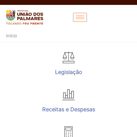
Ir
para
o
conteúdo
Início
Legislação
Receitas e Despesas