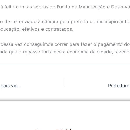
rá feito com as sobras do Fundo de Manutenção e Desenvo
to de Lei enviado à câmara pelo prefeito do município aut
educação, efetivos e contratados.
dessa vez conseguimos correr para fazer o pagamento do 
inda que o repasse fortalece a economia da cidade, fazendo
Prefeitura de União faz reforço na sinalização das principais vias da cidade e amplia a acessibilidade